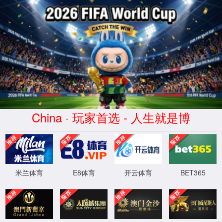
中国·7026威尼斯(股份有限公司)-官
方网站
当前的位置：
首页
>>投资者关系
公司公告
股票信息
共0页
首页
上一页
下一页
尾页
当前第1页